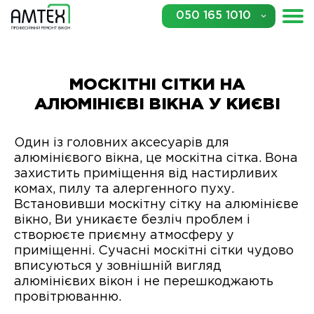
050 165 1010
МОСКІТНІ СІТКИ НА
АЛЮМІНІЄВІ ВІКНА У КИЄВІ
Один із головних аксесуарів для
алюмінієвого вікна, це москітна сітка. Вона
захистить приміщення від настирливих
комах, пилу та алергенного пуху.
Встановивши москітну сітку на алюмінієве
вікно, Ви уникаєте безліч проблем і
створюєте приємну атмосферу у
приміщенні. Сучасні москітні сітки чудово
вписуються у зовнішній вигляд
алюмінієвих вікон і не перешкоджають
провітрюванню.