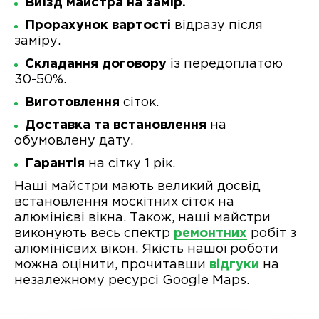
Виїзд майстра на замір.
Прорахунок вартості
відразу після
заміру.
Складання договору
із передоплатою
30-50%.
Виготовлення
сіток.
Доставка та встановлення
на
обумовлену дату.
Гарантія
на сітку 1 рік.
Наші майстри мають великий досвід
встановлення москітних сіток на
алюмінієві вікна. Також, наші майстри
виконують весь спектр
ремонтних
робіт з
алюмінієвих вікон. Якість нашої роботи
можна оцінити, прочитавши
відгуки
на
незалежному ресурсі Google Maps.