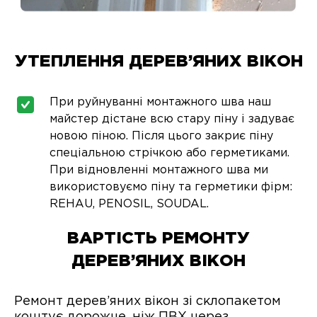
УТЕПЛЕННЯ ДЕРЕВ’ЯНИХ ВІКОН
При руйнуванні монтажного шва наш
майстер дістане всю стару піну і задуває
новою піною. Після цього закриє піну
спеціальною стрічкою або герметиками.
При відновленні монтажного шва ми
використовуємо піну та герметики фірм:
REHAU, PENOSIL, SOUDAL.
ВАРТІСТЬ РЕМОНТУ
ДЕРЕВ’ЯНИХ ВІКОН
Ремонт дерев’яних вікон зі склопакетом
коштує дорожче, ніж ПВХ через