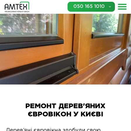
050 165 1010
РЕМОНТ ДЕРЕВ'ЯНИХ
ЄВРОВІКОН У КИЄВІ
Дерев’яні євровікна здобули свою