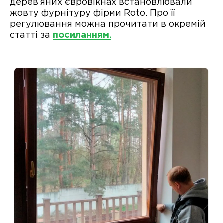
дерев’яних євровікнах встановлювали
жовту фурнітуру фірми Roto. Про її
регулювання можна прочитати в окремій
статті за
посиланням.