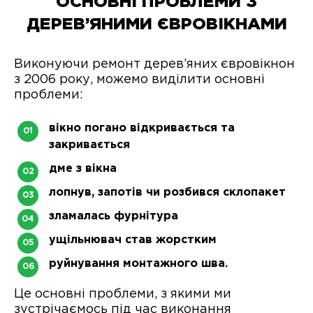
ОСНОВНІ ПРОБЛЕМИ З
ДЕРЕВ’ЯНИМИ ЄВРОВІКНАМИ
Виконуючи ремонт дерев’яних євровікнон
з 2006 року, можемо виділити основні
проблеми:
вікно погано відкривається та
закривається
дме з вікна
лопнув, запотів чи розбився склопакет
зламалась фурнітура
ущільнювач став жорстким
руйнування монтажного шва.
Це основні проблеми, з якими ми
зустрічаємось під час виконання