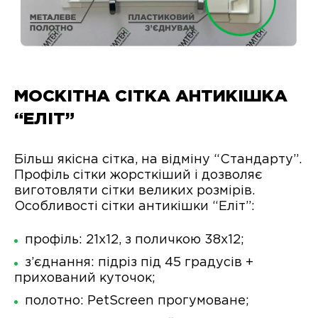
МОСКІТНА СІТКА АНТИКІШКА
“ЕЛІТ”
Більш якісна сітка, на відміну “Стандарту”.
Профіль сітки жорсткіший і дозволяє
виготовляти сітки великих розмірів.
Особливості сітки антикішки “Еліт”:
профіль: 21х12, з поличкою 38х12;
з’єднання: підріз під 45 градусів +
прихований куточок;
полотно: PetScreen прогумоване;