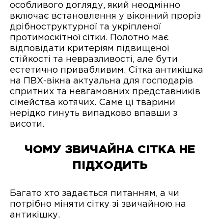
особливого догляду, який неодмінно
включає встановлення у віконний проріз
дрібноструктурної та укріпленої
протимоскітної сітки. Полотно має
відповідати критеріям підвищеної
стійкості та невразливості, але бути
естетично привабливим. Сітка антикішка
на ПВХ-вікна актуальна для господарів
спритних та невгамовних представників
сімейства котячих. Саме ці тварини
нерідко гинуть випадково впавши з
висоти.
ЧОМУ ЗВИЧАЙНА СІТКА НЕ
ПІДХОДИТЬ
Багато хто задається питанням, а чи
потрібно міняти сітку зі звичайною на
антикішку.