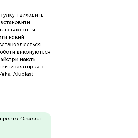
стулку і виходить
 встановити
становлюється
ити новий
 встановлюється
 роботи виконуються
 майстри мають
овити кватирку з
eka, Aluplast,
просто. Основні