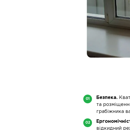
Безпека.
Кват
та розміщенн
грабіжника ва
Ергономічніс
відкидний ре