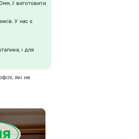
мм, її виготовити
ків. У нас є
тапика, і для
філі, які не