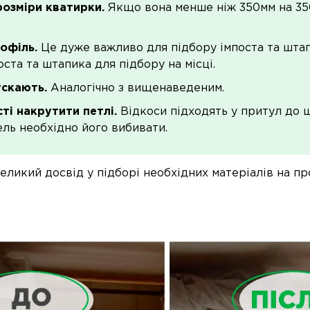
розміри кватирки.
Якщо вона менше ніж 350мм на 350
офіль.
Це дуже важливо для підбору імпоста та штапи
оста та штапика для підбору на місці.
ускають.
Аналогічно з вищенаведеним.
і накрутити петлі.
Відкоси підходять у притул до ш
ль необхідно його вибивати.
ликий досвід у підборі необхідних матеріалів на про