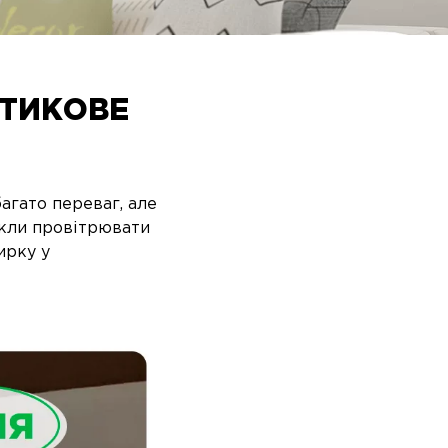
СТИКОВЕ
агато переваг, але
икли провітрювати
ирку у