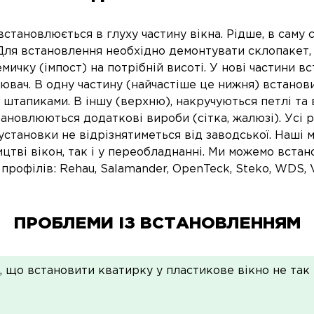
становлюється в глуху частину вікна. Рідше, в саму 
 Для встановлення необхідно демонтувати склопакет,
мичку (імпост) на потрібній висоті. У нові частини в
ювач. В одну частину (найчастіше це нижня) встанов
 штапиками. В іншу (верхню), накручуються петлі та
тановлюються додаткові вироби (сітка, жалюзі). Усі
 установки не відрізнятиметься від заводської. Наші
ицтві вікон, так і у переобладнанні. Ми можемо встан
профілів: Rehau, Salamander, OpenTeck, Steko, WDS, V
ПРОБЛЕМИ ІЗ ВСТАНОВЛЕННЯМ
, що встановити кватирку у пластикове вікно не так 