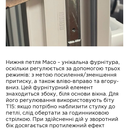
Нижня петля Maco – унікальна фурнітура,
оскільки регулюється за допомогою трьох
режимів: з метою посилення/зменшення
притиску, а також вліво-вправо та вгору-
вниз. Цей фурнітурний елемент
знаходиться збоку, біля основи вікна. Для
його регулювання використовують біту
Т15: якщо потрібно наблизити стулку до
петлі, слід обертати за годинниковою
стрілкою. При здійсненні дій у зворотний
бік досягається протилежний ефект